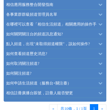
相信應用服務整合開發指南
各事業群群級頻道管理員名單
在哪裡可以查看「相信生活頻道」相關應用的操作手
冊？
如何關閉關注台的頻道訊息通知?
點入頻道，出現"未取得頻道權限"，該如何操作?
如何查看頻道歷史消息?
如何取消關注頻道?
如何關注頻道?
如何申請生活頻道（服務台+關注臺）
相信註冊廣播台賬號，註冊人能否變更
«
共10條，1 / 1頁
1
»