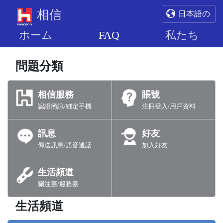
相信
日本語の
ホーム
FAQ
私たち
問題分類
相信服務
賬號
認證簡訊/綁定手機
注冊登入/用戶資料
訊息
好友
傳送訊息/語音通話
加入好友
生活頻道
關注臺/服務臺
生活頻道