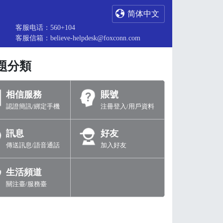
简体中文
客服电话：560+104
客服信箱：believe-helpdesk@foxconn.com
題分類
相信服務
賬號
認證簡訊/綁定手機
注冊登入/用戶資料
訊息
好友
傳送訊息/語音通話
加入好友
生活頻道
關注臺/服務臺