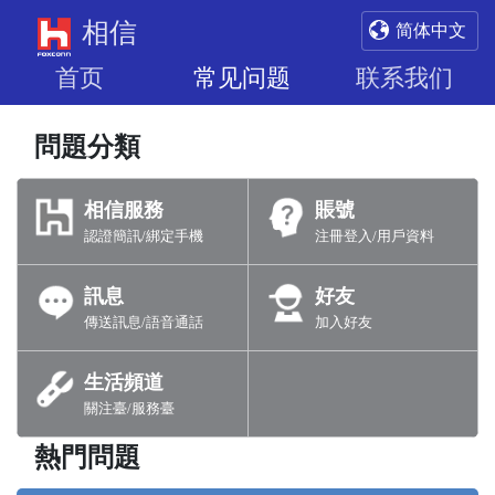
相信
简体中文
首页
常见问题
联系我们
問題分類
相信服務
賬號
認證簡訊/綁定手機
注冊登入/用戶資料
訊息
好友
傳送訊息/語音通話
加入好友
生活頻道
關注臺/服務臺
熱門問題