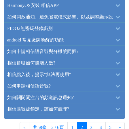
HarmonyOS安裝 相信APP
如何開啟通知、避免省電模式影響、以及調整顯示設
定？
FIDO2無密碼登錄識別
android 常見廠牌喚醒的功能
如何申請相信語音號與分機號同振?
相信群聊如何擴增人數?
相信點入後，提示"無法再使用"
如何申請相信語音號?
如何關閉關注台的頻道訊息通知?
相信賬號被鎖定，該如何處理?
«
共58條，2 / 6頁
1
2
3
4
5
»