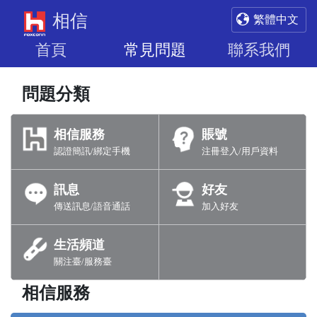
相信
繁體中文
首頁
常見問題
聯系我們
問題分類
相信服務
賬號
認證簡訊/綁定手機
注冊登入/用戶資料
訊息
好友
傳送訊息/語音通話
加入好友
生活頻道
關注臺/服務臺
相信服務