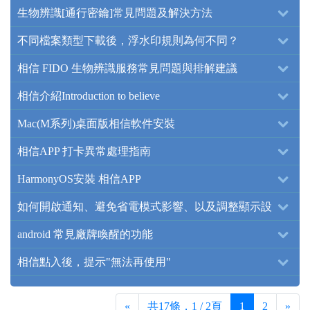
生物辨識[通行密鑰]常見問題及解決方法
不同檔案類型下載後，浮水印規則為何不同？
相信 FIDO 生物辨識服務常見問題與排解建議
相信介紹Introduction to believe
Mac(M系列)桌面版相信軟件安裝
相信APP 打卡異常處理指南
HarmonyOS安裝 相信APP
如何開啟通知、避免省電模式影響、以及調整顯示設
定？
android 常見廠牌喚醒的功能
相信點入後，提示"無法再使用"
«
共17條，1 / 2頁
1
2
»