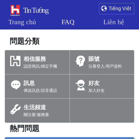
Tin Tưởng
Tiếng Việt
Trang chủ
FAQ
Liên hệ
問題分類
相信服務
賬號
認證簡訊/綁定手機
注冊登入/用戶資料
訊息
好友
傳送訊息/語音通話
加入好友
生活頻道
關注臺/服務臺
熱門問題