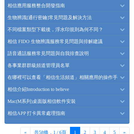
相信應用服務整合開發指南
生物辨識[通行密鑰]常見問題及解決方法
不同檔案類型下載後，浮水印規則為何不同？
相信 FIDO 生物辨識服務常見問題與排解建議
語音通話服務常見問題與自我排查說明
各事業群群級頻道管理員名單
在哪裡可以查看「相信生活頻道」相關應用的操作手
冊？
相信介紹Introduction to believe
Mac(M系列)桌面版相信軟件安裝
相信APP 打卡異常處理指南
«
共58條，1 / 6頁
1
2
3
4
5
»